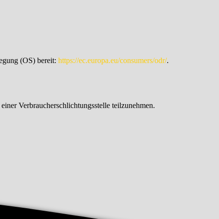
legung (OS) bereit:
https://ec.europa.eu/consumers/odr/
.
r einer Verbraucherschlichtungsstelle teilzunehmen.